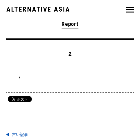
ALTERNATIVE ASIA
Report
2
/
古い記事