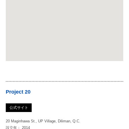
Project 20
公式サイト
20 Maginhawa St., UP Village, Diliman, Q.C.
設立年： 2014