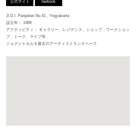
公式サイト
faebook
Jl.D.I. Panjaitan No.41 , Yogyakarta
設立年： 1988
アクティビティ： ギャラリー、レジデンス、ショップ、ワークショッ
プ、トーク、ライブ等
ジョグジャカルタ最古のアーティストランスペース