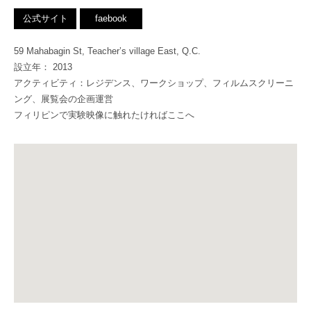
公式サイト
faebook
59 Mahabagin St, Teacher’s village East, Q.C.
設立年： 2013
アクティビティ：レジデンス、ワークショップ、フィルムスクリーニ
ング、展覧会の企画運営
フィリピンで実験映像に触れたければここへ