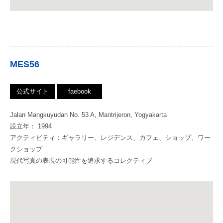
MES56
公式サイト
faebook
Jalan Mangkuyudan No. 53 A, Mantrijeron, Yogyakarta
設立年： 1994
アクティビティ：ギャラリー、レジデンス、カフェ、ショップ、ワー
クショップ
現代写真の表現の可能性を追求するコレクティブ